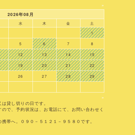
»
2026年08月
水
木
金
土
1
5
6
7
8
12
13
14
15
19
20
21
22
26
27
28
29
»
又は貸し切りの日です。
すので、予約状況は、お電話にて、お問い合わせく
の携帯へ。０９０－５１２１－９５８０です。