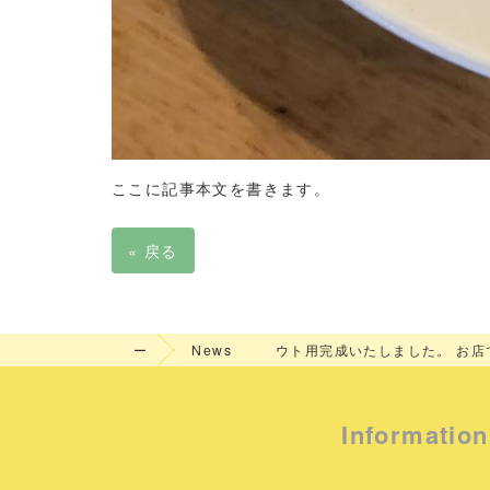
ここに記事本文を書きます。
«
戻る
ホ
緊急事態宣言がどんどん延長に
ー
News
ウト用完成いたしました。 お店
ム
ル￥３５００（税別）３日前の
Information