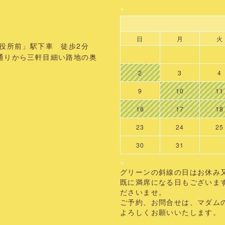
«
日
月
火
役所前」駅下車 徒歩2分
から三軒目細い路地の奥
2
3
4
9
10
11
16
17
18
23
24
25
30
31
«
グリーンの斜線の日はお休み
既に満席になる日もございま
ださいませ。
ご予約、お問合せは、マダム
よろしくお願いいたします。