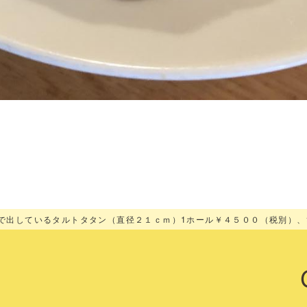
なり、時間短縮営業が２０時まで、夜の営業が難しい今、デザートのテイク
で出しているタルトタタン（直径２１ｃｍ）1ホール￥４５００（税別）、
ご予約でご用意できます。ほんのり温めてホイップクリームとシナモンをか