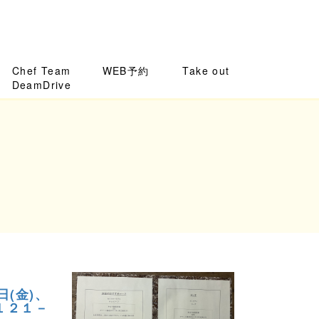
Chef Team
WEB予約
Take out
DeamDrive
(金)、
１２１－