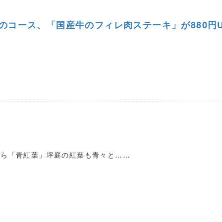
のコース、「国産牛のフィレ肉ステーキ」が880円
から「青紅葉」坪庭の紅葉も青々と……