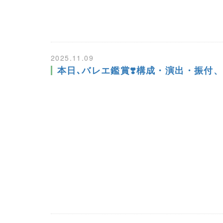
2025.11.09
本日､バレエ鑑賞❣️構成・演出・振付、吉