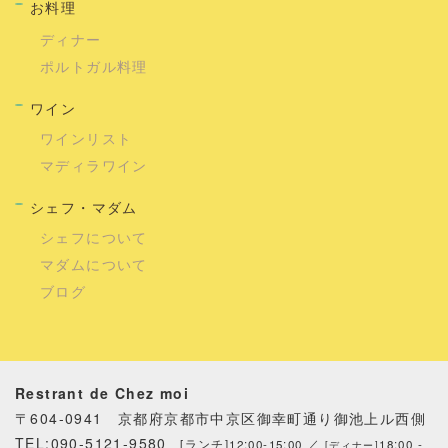
お料理
ディナー
ポルトガル料理
ワイン
ワインリスト
マディラワイン
シェフ・マダム
シェフについて
マダムについて
ブログ
Restrant de Chez moi
〒604-0941 京都府京都市中京区御幸町通り御池上ル西側
TEL:090-5121-9580
[ランチ]12:00-15:00 ／
18:00 -
[ディナー]