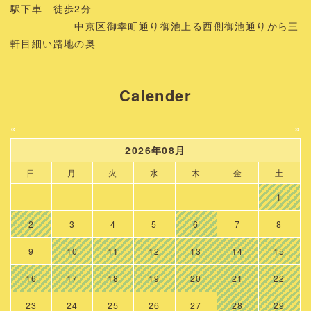
駅下車 徒歩2分
中京区御幸町通り御池上る西側御池通りから三
軒目細い路地の奥
Calender
«
»
2026年08月
日
月
火
水
木
金
土
1
2
3
4
5
6
7
8
9
10
11
12
13
14
15
16
17
18
19
20
21
22
23
24
25
26
27
28
29