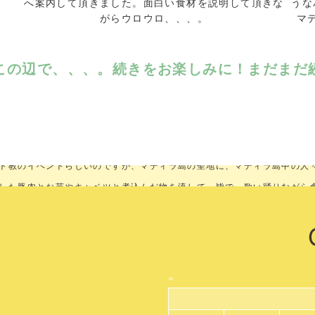
へ案内して頂きました。面白い食材を説明して頂きな
うな
がらウロウロ、、、。
マ
この辺で、、、。続きをお楽しみに！まだまだ
は、新しくなった「ブランディーズ社」を訪問。マディラワインの勉強を
ト教のイベントらしいのですが、マディラ島の聖地に、マディラ島中の人
した豚肉とお芋やキャベツと煮込んだ物を流して、皆で、歌い踊りながら
ようです。ラッキー❕
«