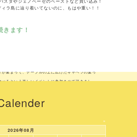
パスタやジェノベーゼのペーストなど買い込み！
ディラ島に辿り着いてないのに、もはや重い！！
続きます！
させて頂きました。そして、今回の１番のイベントは、
々が集まって、テーブルの上に広げたキャベツの葉っ
食べるという楽しいイベントに参加させて頂きまし
Calender
»
2026年08月