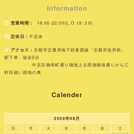
Information
営業時間：
18:00-22:00(L.O 19:３0)
定休日：
不定休
アクセス：
京都市交通局地下鉄東西線「京都市役所前」
駅下車 徒歩2分
中京区御幸町通り御池上る西側御池通りから三
軒目細い路地の奥
Calender
«
»
2026年08月
日
月
火
水
木
金
土